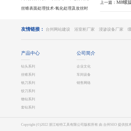
M8螺
上一篇：
改进
丝锥表面处理技术-氧化处理及攻丝时
注意事项
友情链接：
台州网站建设
浴室柜厂家
浸渗设备厂家
产品中心
公司简介
钻头系列
企业文化
丝锥系列
车间设备
铣刀系列
销售网络
铰刀系列
锪钻系列
套钻系列
Copyright (©)2022 浙江哈特工具有限公司版权所有 由
台州SEO
提供技术